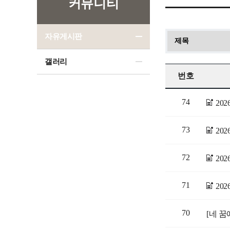
커뮤니티
자유게시판
갤러리
번호
74
20
73
20
72
20
71
20
70
[네 꿈