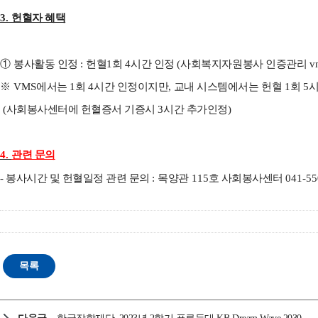
3.
헌혈자 혜택
①
봉사활동 인정
:
헌혈
1
회
4
시간 인정
(
사회복지자원봉사 인증관리
v
※
VMS
에서는
1
회
4
시간 인정이지만
,
교내 시스템에서는 헌혈
1
회
5
(
사회봉사센터에 헌혈증서 기증시
3
시간 추가인정
)
4.
관련 문의
-
봉사시간 및 헌혈일정 관련 문의
:
목양관
115
호 사회봉사센터
041-55