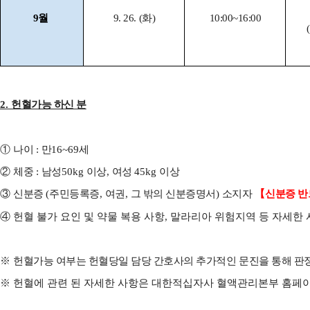
9월
9. 26. (화)
10:00~16:00
2.
헌혈가능 하신 분
①
나이
:
만
16~69
세
②
체중
:
남성
50kg
이상
,
여성
45kg
이상
③
신분증
(
주민등록증
,
여권
,
그 밖의 신분증명서
)
소지자
【
신분증 반
④ 헌혈 불가 요인 및 약물 복용 사항, 말라리아 위험지역 등 자세
※
헌혈가능 여부는 헌혈당일 담당 간호사의 추가적인 문진을 통해 
※ 헌혈에 관련 된 자세한 사항은 대한적십자사 혈액관리본부 홈페