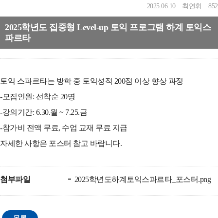
2025.06.10
최연휘
852
2025학년도 집중형 Level-up 토익 프로그램 하계 토익스
파르타
토익 스파르타는 방학 중 토익성적 200점 이상 향상 과정
-모집인원: 선착순 20명
-강의기간: 6.30.월 ~ 7.25.금
-참가비 전액 무료, 수업 교재 무료 지급
자세한 사항은 포스터 참고 바랍니다.
첨부파일
2025학년도하계토익스파르타_포스터.png