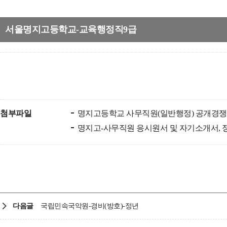
서울명지고등학교-교육행정직9급
첨부파일
명지고등학교 사무직원(일반행정) 공개경쟁임용
명지고-사무직원 응시원서 및 자기소개서, 정
다음글
국립민속국악원-경비(방호)-정년