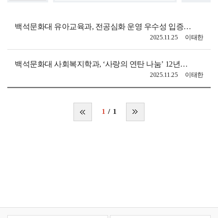
백석문화대 유아교육과, 전공심화 운영 우수성 입증… A등급 획득
2025.11.25
이태한
백석문화대 사회복지학과, ‘사랑의 연탄 나눔’ 12년째 실천… 지역에 따뜻한 온기 전해
2025.11.25
이태한
1
1