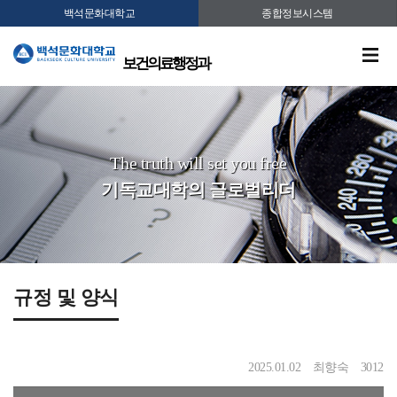
백석문화대학교
종합정보시스템
보건의료행정과
The truth will set you free
기독교대학의 글로벌리더
규정 및 양식
2025.01.02
최향숙
3012