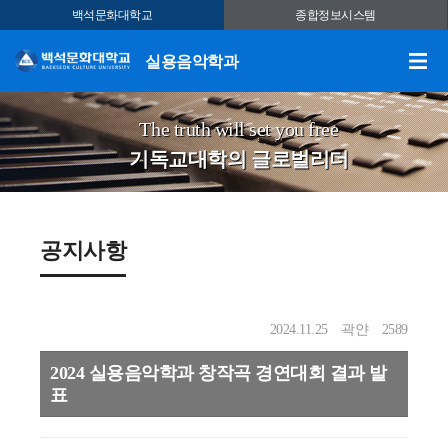
백석문화대학교
종합정보시스템
실용음악학과
The truth will set you free
기독교대학의 글로벌리더
공지사항
2024.11.25
곽얀
2589
2024 실용음악학과 창작곡 경연대회 결과 발
표