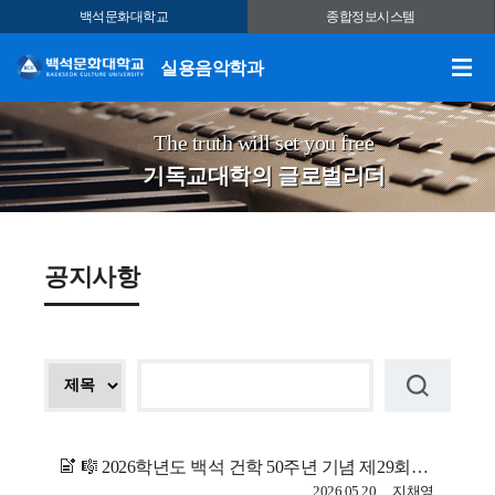
백석문화대학교
종합정보시스템
실용음악학과
The truth will set you free
기독교대학의 글로벌리더
공지사항
🎼 2026학년도 백석 건학 50주년 기념 제29회 백석음악제 🎶
2026.05.20
지채영