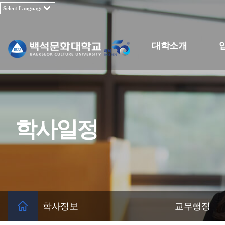
대학소개
학사일정
학사정보
교무행정