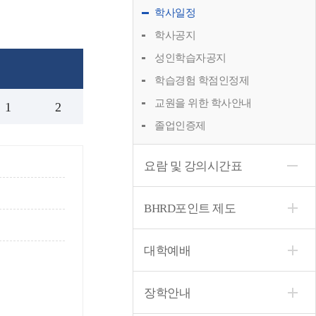
학사일정
학사공지
성인학습자공지
학습경험 학점인정제
교원을 위한 학사안내
1
2
졸업인증제
요람 및 강의시간표
BHRD포인트 제도
대학예배
장학안내