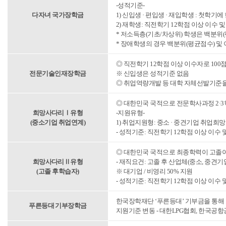
-성적기준-
다자녀 국가장학금
1) 신입생 · 편입생 · 재입학생 : 첫학기
2) 재학생: 직전학기 12학점 이상 이수 
* 저소득층(기초/차상위) 학생은 백분위(
* 장애학생의 경우 백분위(평균점수) 및
◎ 직전학기 12학점 이상 이수자로 100
전문기술인재장학금
※ 신입생은 성적기준 없음
◎ 취업역량개발 등 대학 자체선발기준을
◎ 대한민국 국적으로 전문학사과정 2·3
희망사다리Ⅰ유형
-지원유형-
(중소기업 취업연계)
1) 취업지원형: 중소 · 중견기업 취업희
- 성적기준: 직전학기 12학점 이상 이수 
◎ 대한민국 국적으로 최종학력이 고졸이
희망사다리Ⅱ유형
- 재직요건: 고졸 후 산업체(중소, 중견
(고졸 후학습자)
※ 대기업 / 비영리 50% 지원
- 성적기준: 직전학기 12학점 이상 이수 
한국장학재단 ‘푸른등대’ 기부금을 통해
푸른등대 기부장학금
지원기준 변동 - 대한LPG협회, 한국공항