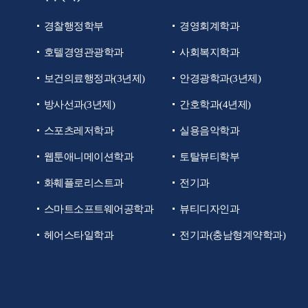
경찰행정학부
경영회계학과
호텔경영관광학과
사회복지학과
보건의료행정과(3년제)
안경광학과(3년제)
방사선과(3년제)
간호학과(4년제)
스포츠레저학과
실용음악학과
웹툰애니메이션학과
토탈뷰티학부
화훼플로리스트과
전기과
스마트소프트웨어공학과
뷰티디자인과
헤어스타일학과
전기과(충남형계약학과)