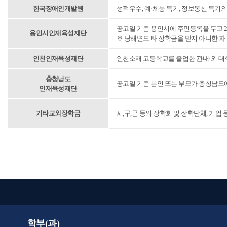
한국장애인개발원
성적우수, 예·체능 특기, 정보통신 특기
공고일 기준 용인시에 주민등록을 두고 
용인시인재육성재단
※ 당해연도 타 장학금을 받지 아니한 자
인천인재육성재단
인천소재 고등학교를 졸업한 관내·외 대
충청남도
공고일 기준 본인 또는 부모가 충청남도
인재육성재단
기타교외장학금
시,구,군 등의 장학회 및 장학단체, 기업
학부(과)