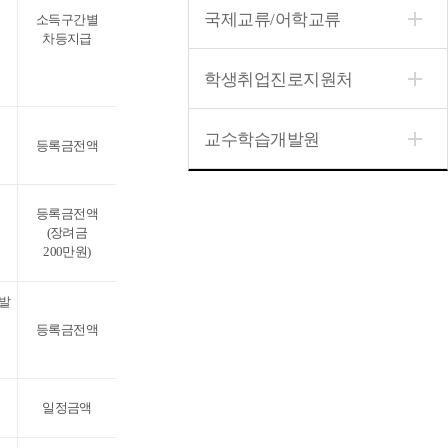
국제교류/어학교류
소득구간별
차등지급
학생취업진로지원처
교수학습개발원
등록금전액
등록금전액
(장려금
200만원)
선발
등록금전액
일정금액