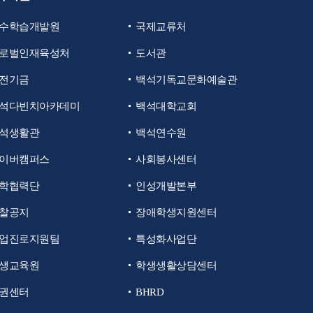
수학습개발원
국제교류처
로벌인재육성처
도서관
전기금
백석기독교문화예술관
석다빈치아카데미
백석대학교회
석생활관
백석연수원
이버캠퍼스
사회봉사센터
학협력단
인성개발본부
찰공지
장애학생지원센터
업진로지원팀
특성화사업단
생교육원
학생생활상담센터
권센터
BHRD