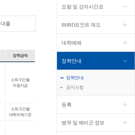
요람 및 강의시간표
금대출
BHRD포인트 제도
대학예배
장학금액
장학안내
장학안내
소득구간별
차등지급
공지사항
등록
소득구간별
대학자체기준
병무 및 예비군 정보