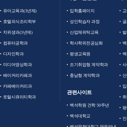
유아교육과(3년제)
입학홈페이지
교
호텔외식조리학부
성인학습자 과정
글
치위생과(3년제)
산업체위탁교육
발
컴퓨터공학과
학사학위전공심화
백
디자인학과
평생교육원
백
미디어영상학과
조기취업형 계약학과
사
베이커리카페과
충남형 계약학과
산
카페베이커리과
입
관련사이트
토탈시큐리티학과
취
백석학원 건학 50주년
평
백석대학교
인
백석문화대학교 채용안내