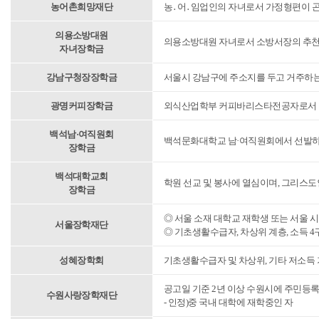
농어촌희망재단
농․어․임업인의 자녀로서 가정형편이 
의용소방대원
의용소방대원 자녀로서 소방서장의 추천
자녀장학금
강남구청장장학금
서울시 강남구에 주소지를 두고 거주하는
광명커피장학금
외식산업학부 커피바리스타전공자로서 학
백석남·여직원회
백석문화대학교 남·여직원회에서 선발하
장학금
백석대학교회
학원 선교 및 봉사에 열심이며, 그리스도
장학금
◎ 서울 소재 대학교 재학생 또는 서울 시
서울장학재단
◎ 기초생활수급자, 차상위 계층, 소득 4
성혜장학회
기초생활수급자 및 차상위, 기타 저소득
공고일 기준 2년 이상 수원시에 주민등
수원사랑장학재단
- 인정)중 국내 대학에 재학중인 자