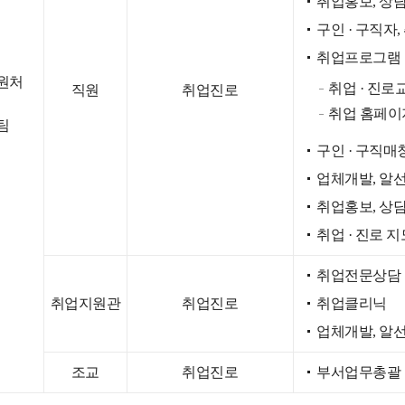
취업홍보, 상담
구인 · 구직자
취업프로그램
원처
취업 · 진로
직원
취업진로
취업 홈페이
팀
구인 · 구직매
업체개발, 알선
취업홍보, 상담
취업 · 진로 
취업전문상담
취업지원관
취업진로
취업클리닉
업체개발, 알선
조교
취업진로
부서업무총괄