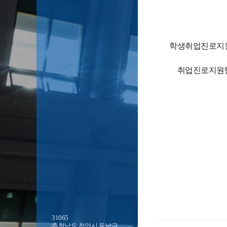
학생취업진로지
취업진로지원
31065
충청남도 천안시 동남구