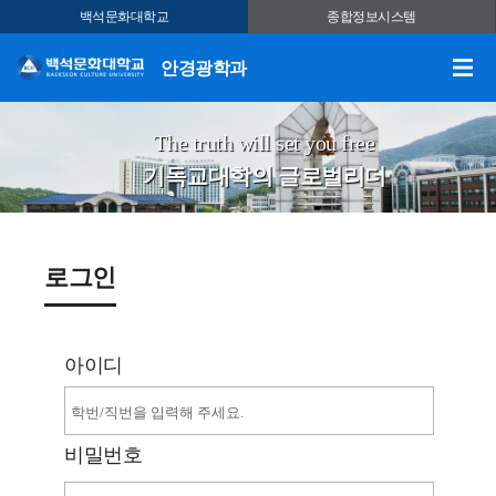
백석문화대학교
종합정보시스템
안경광학과
The truth will set you free
기독교대학의 글로벌리더
로그인
아이디
비밀번호