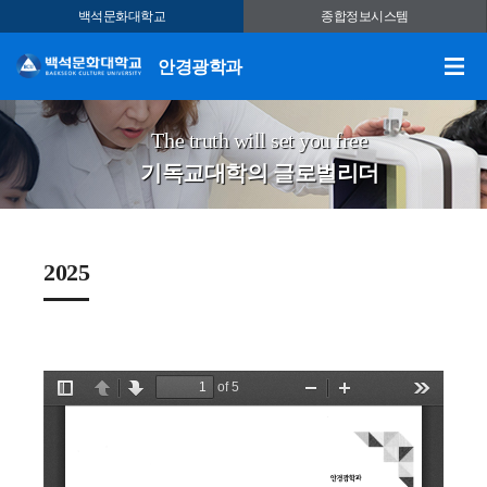
백석문화대학교
종합정보시스템
안경광학과
The truth will set you free
기독교대학의 글로벌리더
2025