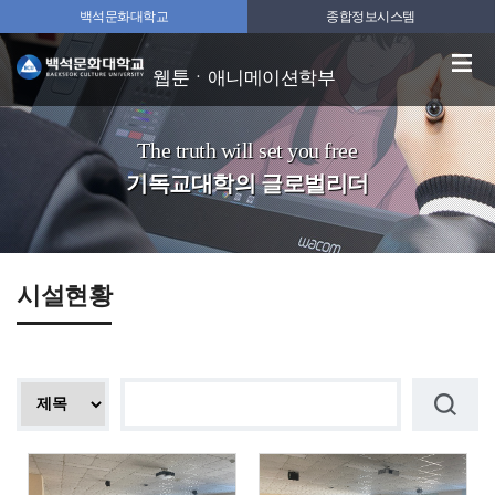
백석문화대학교
종합정보시스템
웹툰ㆍ애니메이션학부
The truth will set you free
기독교대학의 글로벌리더
시설현황