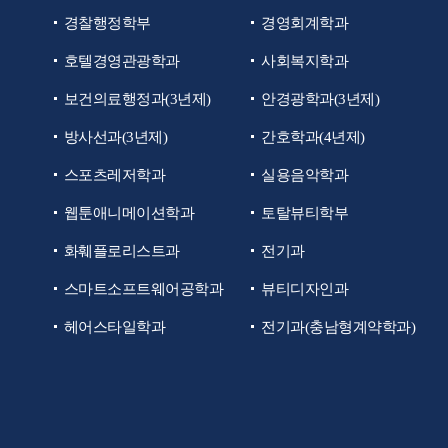
경찰행정학부
경영회계학과
호텔경영관광학과
사회복지학과
보건의료행정과(3년제)
안경광학과(3년제)
방사선과(3년제)
간호학과(4년제)
스포츠레저학과
실용음악학과
웹툰애니메이션학과
토탈뷰티학부
화훼플로리스트과
전기과
스마트소프트웨어공학과
뷰티디자인과
헤어스타일학과
전기과(충남형계약학과)