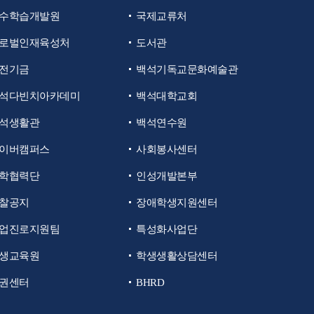
수학습개발원
국제교류처
로벌인재육성처
도서관
전기금
백석기독교문화예술관
석다빈치아카데미
백석대학교회
석생활관
백석연수원
이버캠퍼스
사회봉사센터
학협력단
인성개발본부
찰공지
장애학생지원센터
업진로지원팀
특성화사업단
생교육원
학생생활상담센터
권센터
BHRD