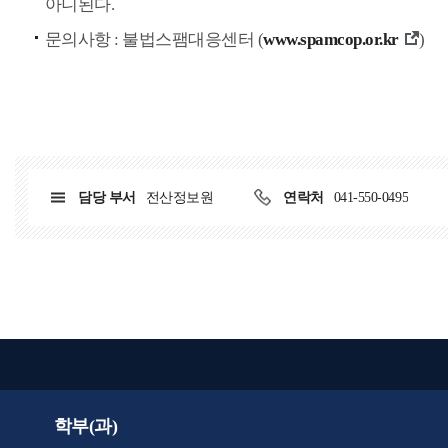
아니된다.
문의사항 : 불법스팸대응센터 (
www.spamcop.or.kr
)
담당 부서
전산정보원
연락처
041-550-0495
학부(과)