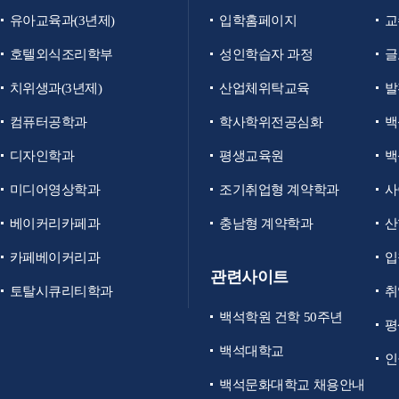
유아교육과(3년제)
입학홈페이지
교
호텔외식조리학부
성인학습자 과정
글
치위생과(3년제)
산업체위탁교육
발
컴퓨터공학과
학사학위전공심화
백
디자인학과
평생교육원
백
미디어영상학과
조기취업형 계약학과
사
베이커리카페과
충남형 계약학과
산
카페베이커리과
입
관련사이트
토탈시큐리티학과
취
백석학원 건학 50주년
평
백석대학교
인
백석문화대학교 채용안내