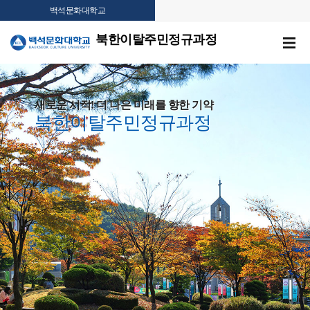
백석문화대학교
북한이탈주민정규과정
새로운 시작! 더 나은 미래를 향한 기약
북한이탈주민정규과정