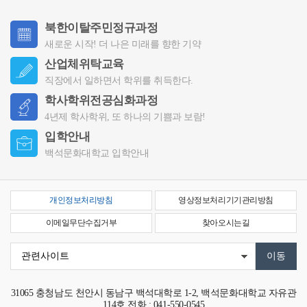
북한이탈주민정규과정
새로운 시작!
더 나은 미래를 향한 기약
산업체위탁교육
직장에서 일하면서
학위를 취득한다.
학사학위전공심화과정
4년제 학사학위,
또 하나의 기쁨과 보람!
입학안내
백석문화대학교
입학안내
개인정보처리방침
영상정보처리기기관리방침
이메일무단수집거부
찾아오시는길
31065
충청남도 천안시 동남구 백석대학로 1-2, 백석문화대학교 자유관
114호
전화 : 041-550-0545