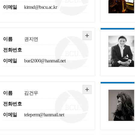
이메일
kimsd@bscu.ac.kr
이름
권지연
전화번호
이메일
buel2000@hanmail.net
이름
김건우
전화번호
이메일
teleperm@hanmail.net