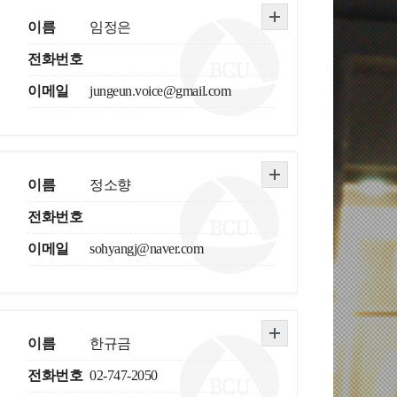
이름
임정은
전화번호
이메일
jungeun.voice@gmail.com
이름
정소향
전화번호
이메일
sohyangj@naver.com
이름
한규금
전화번호
02-747-2050