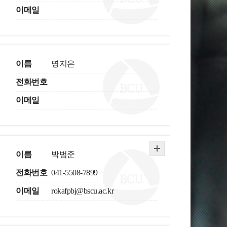
이메일
이름
명지은
전화번호
이메일
이름
박범준
전화번호
041-5508-7899
이메일
rokafpbj@bscu.ac.kr