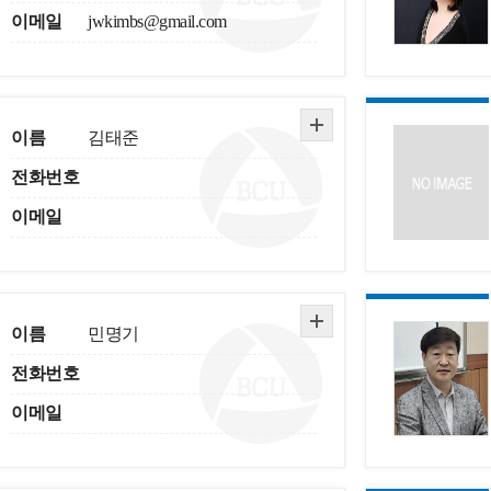
이메일
jwkimbs@gmail.com
이름
김태준
전화번호
이메일
이름
민명기
전화번호
이메일