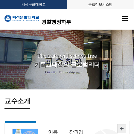
백석문화대학교
종합정보시스템
경찰행정학부
The truth will set you free
기독교대학의 글로벌리더
교수소개
이름
장권영