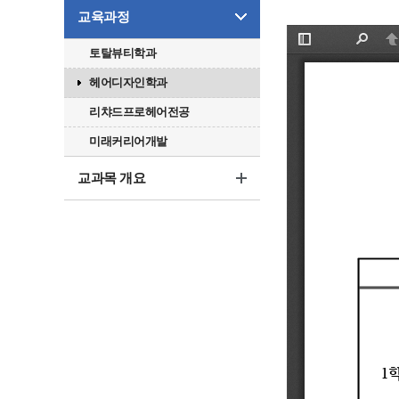
교육과정
토탈뷰티학과
헤어디자인학과
리챠드프로헤어전공
미래커리어개발
교과목 개요