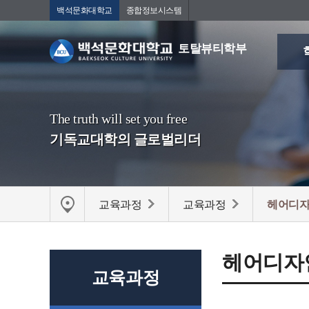
백석문화대학교
종합정보시스템
토탈뷰티학부
The truth will set you free
기독교대학의 글로벌리더
교육과정
교육과정
헤어디
헤어디자
교육과정