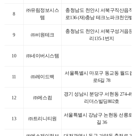
㈜유림정보시스
충청남도 천안시 서북구직산읍직
8
템
로136 (재)충남 테크노파크천안벨
충청남도 천안시 서북구성거읍문
9
㈜비원테크
리135-1번지
10
㈜네이버시스템
서울특별시 마포구 동교동 월드컵
11
㈜레이드백
로6길 78
경기 성남시 분당구 서현동 274-4
12
㈜에스컴
리더스빌딩802호
서울특별시 강남구 논현동 선릉로11
13
㈜트리니티원
길 36
㈜에스제이정보
대전광역시 동구 가양동 충정로 21