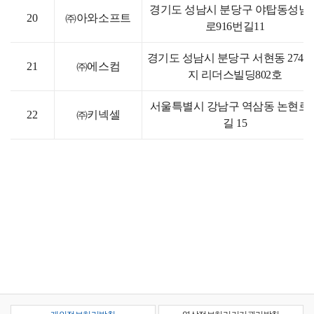
경기도 성남시 분당구 야탑동성남
20
㈜아와소프트
로916번길11
경기도 성남시 분당구 서현동 274-
21
㈜에스컴
지 리더스빌딩802호
서울특별시 강남구 역삼동 논현로6
22
㈜키넥셀
길 15