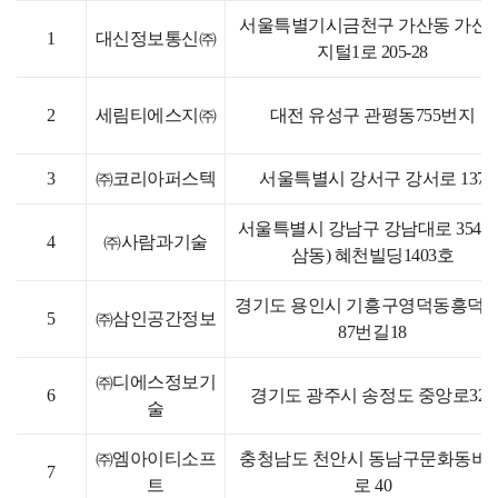
서울특별기시금천구 가산동 가산
1
대신정보통신㈜
지털1로 205-28
2
세림티에스지㈜
대전 유성구 관평동755번지
3
㈜코리아퍼스텍
서울특별시 강서구 강서로 137
서울특별시 강남구 강남대로 354 (
4
㈜사람과기술
삼동) 혜천빌딩1403호
경기도 용인시 기흥구영덕동흥덕2
5
㈜삼인공간정보
87번길18
㈜디에스정보기
6
경기도 광주시 송정도 중앙로324
술
㈜엠아이티소프
충청남도 천안시 동남구문화동버
7
트
로 40