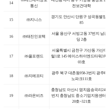
14
통신
전보건대학
경기도 안산시 단원구 성곡동별망로
15
㈜지니스
85
서울 용산구 서빙고동 37번지 남경
16
㈜태진인포텍
딩 2층
서울특별시 금천구 가산동 가산디
17
㈜올포랜드
털1로 145 에이스하이엔드타워3차 
03호
광주 북구 대촌동958-3번지 광주테
18
㈜지에프티
노파크111호
충청남도 아산시 염치읍송곡리244-
19
㈜라온비즈
번지 충청남도 중소기업지원센터내
20호~321호