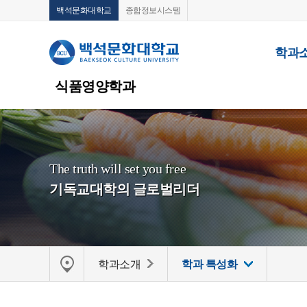
백석문화대학교
종합정보시스템
학과
식품영양학과
The truth will set you free
기독교대학의 글로벌리더
학과소개
학과 특성화