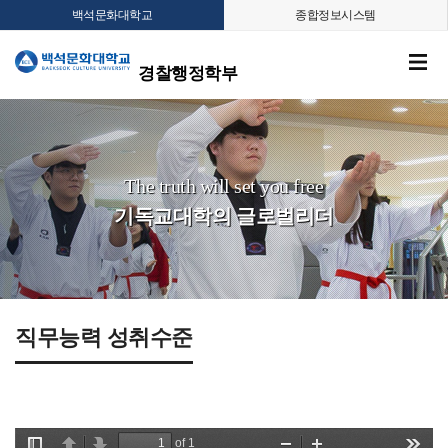
백석문화대학교
종합정보시스템
경찰행정학부
The truth will set you free
기독교대학의 글로벌리더
직무능력 성취수준