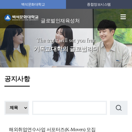
백석문화대학교
종합정보시스템
글로벌인재육성처
The truth will set you free
기독교대학의 글로벌리더
공지사항
해외취업연수사업 서포터즈(K-Movers) 모집