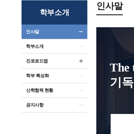
인사말
학부소개
인사말
학부소개
진로로드맵
The t
학부 특성화
기독
산학협력 현황
공지사항