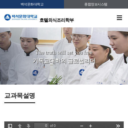
백석문화대학교
종합정보시스템
호텔외식조리학부
The truth will set you free
기독교대학의 글로벌리더
교과목설명