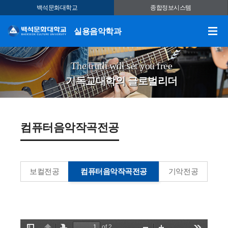
백석문화대학교
종합정보시스템
실용음악학과
The truth will set you free
기독교대학의 글로벌리더
컴퓨터음악작곡전공
보컬전공
컴퓨터음악작곡전공
기악전공