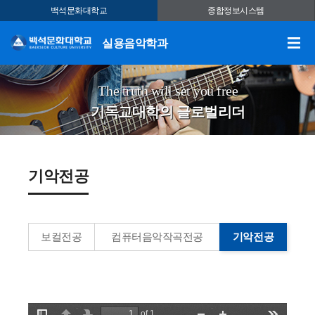
백석문화대학교
종합정보시스템
실용음악학과
The truth will set you free
기독교대학의 글로벌리더
기악전공
보컬전공
컴퓨터음악작곡전공
기악전공