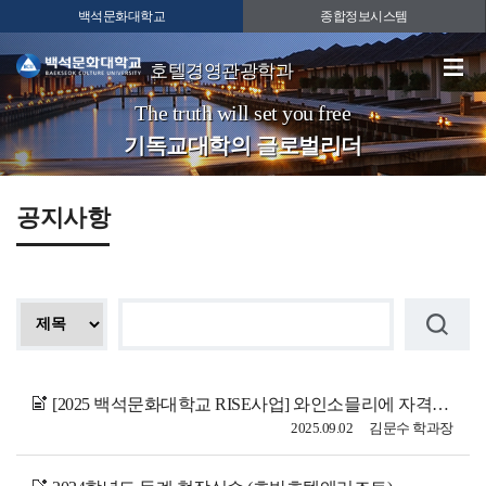
백석문화대학교
종합정보시스템
호텔경영관광학과
The truth will set you free
기독교대학의 글로벌리더
공지사항
[2025 백석문화대학교 RISE사업] 와인소믈리에 자격과정 수강생 모집
2025.09.02
김문수 학과장