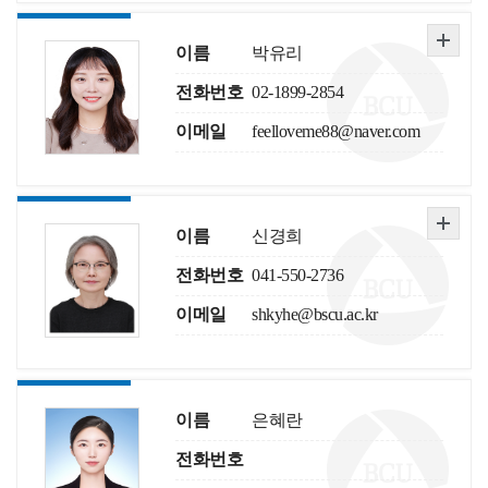
이름
박유리
전화번호
02-1899-2854
이메일
feelloveme88@naver.com
이름
신경희
전화번호
041-550-2736
이메일
shkyhe@bscu.ac.kr
이름
은혜란
전화번호