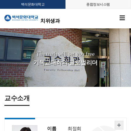
백석문화대학교
종합정보시스템
치위생과
The truth will set you free
기독교대학의 글로벌리더
교수소개
이름
최정희