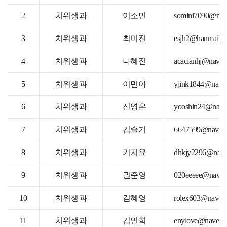
2
치위생과
이소민
somini7090@nav
3
치위생과
최미진
esjh2@hanmail.n
4
치위생과
나혜진
acacianhj@naver
5
치위생과
이민아
yjink1844@nave
6
치위생과
신영은
yooshin24@nave
7
치위생과
김슬기
6647599@naver
8
치위생과
기지윤
dhkjy2296@nave
9
치위생과
권준영
020eeeee@naver
10
치위생과
김혜영
rolex603@naver
11
치위생과
김인희
enylove@naver.