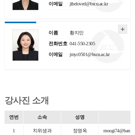
이메일
jibeloved@bscu.ac.kr
이름
황지민
전화번호
041-550-2305
이메일
jmyc0501@bscu.ac.kr
강사진 소개
연번
소속
성명
1
치위생과
정명옥
moogi74@hanmai