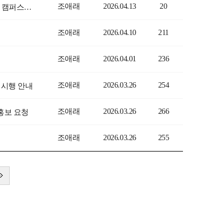
조애래
2026.04.13
20
[백석문화대 실내건축디자인과] 벚꽃 너머의 시작 🌸 | 빛과 자연이 빚어낸 캠퍼스의 봄
조애래
2026.04.10
211
조애래
2026.04.01
236
조애래
2026.03.26
254
 시행 안내
조애래
2026.03.26
266
홍보 요청
조애래
2026.03.26
255