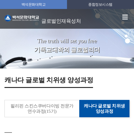
백석문화대학교
종합정보시스템
글로벌인재육성처
The truth will set you free
기독교대학의 글로벌리더
캐나다 글로벌 치위생 양성과정
필리핀 스킨스쿠버다이빙 전문가
캐나다 글로벌 치위생
연수과정(15기)
양성과정