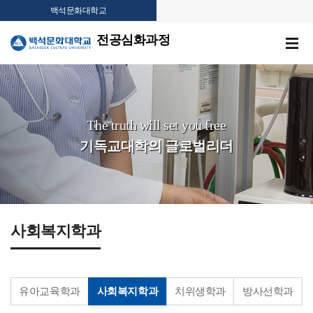
백석문화대학교
전공심화과정
The truth will set you free
기독교대학의 글로벌리더
사회복지학과
유아교육학과
사회복지학과
치위생학과
방사선학과