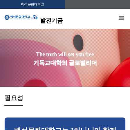
백석문화대학교
발전기금
The truth will set you free
기독교대학의 글로벌리더
필요성