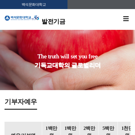
백석문화대학교
발전기금
The truth will set you free
기독교대학의 글로벌리더
기부자예우
1백만
1백만
2백만
5백만
1천만