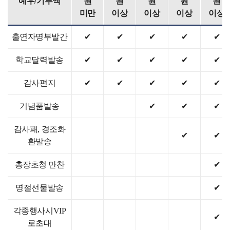
예우/기부액
원
원
원
원
원
미만
이상
이상
이상
이상
출연자명부발간
✔
✔
✔
✔
✔
학교달력발송
✔
✔
✔
✔
✔
감사편지
✔
✔
✔
✔
✔
기념품발송
✔
✔
✔
감사패, 경조화
✔
✔
환발송
총장초청 만찬
✔
명절선물발송
✔
각종행사시VIP
✔
로초대