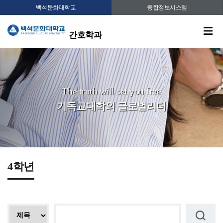
백석문화대학교
종합정보시스템
간호학과
The truth will set you free
기독교대학의 글로벌리더
4학년