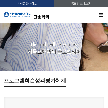
백석문화대학교
종합정보시스템
간호학과
The truth will set you free
기독교대학의 글로벌리더
프로그램학습성과평가체계