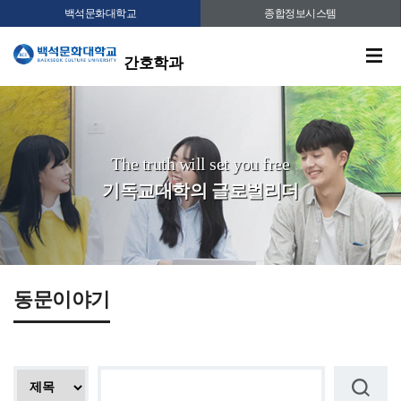
백석문화대학교
종합정보시스템
간호학과
The truth will set you free
기독교대학의 글로벌리더
동문이야기