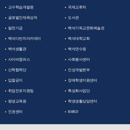
교수학습개발원
국제교류처
글로벌인재육성처
도서관
발전기금
백석기독교문화예술관
백석다빈치아카데미
백석대학교회
백석생활관
백석연수원
사이버캠퍼스
사회봉사센터
산학협력단
인성개발본부
입찰공지
장애학생지원센터
취업진로지원팀
특성화사업단
평생교육원
학생생활상담센터
인권센터
BHRD