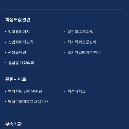
학생모집관련
입학홈페이지
성인학습자 과정
산업체위탁교육
학사학위전공심화
평생교육원
조기취업형 계약학과
충남형 계약학과
관련사이트
백석학원 건학 50주년
백석대학교
백석문화대학교 채용안내
부속기관