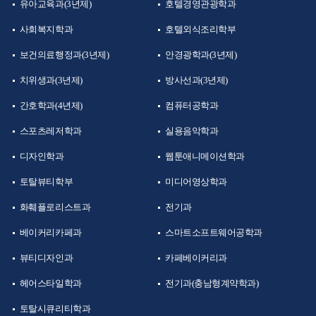
유아교육과(3년제)
호텔경영관광학과
사회복지학과
호텔외식조리학부
보건의료행정과(3년제)
안경광학과(3년제)
치위생과(3년제)
방사선과(3년제)
간호학과(4년제)
컴퓨터공학과
스포츠레저학과
실용음악학과
디자인학과
웹툰애니메이션학과
토탈뷰티학부
미디어영상학과
화훼플로리스트과
전기과
베이커리카페과
스마트소프트웨어공학과
뷰티디자인과
카페베이커리과
헤어스타일학과
전기과(충남형계약학과)
토탈시큐리티학과