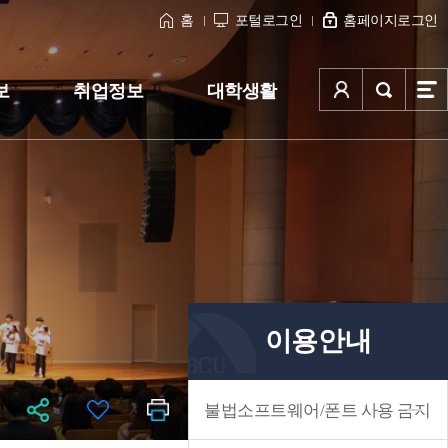
홈
포털로그인
홈페이지로그인
보
취업정보
대학생활
이용안내
불법소프트웨어/폰트 사용 금지