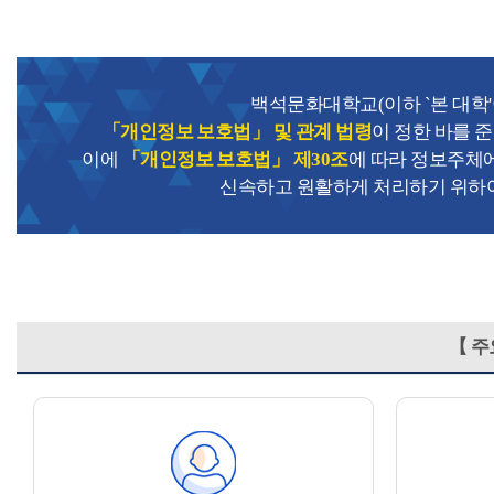
백석문화대학교(이하 `본 대학
「개인정보 보호법」 및 관계 법령
이 정한 바를 
이에
「개인정보 보호법」 제30조
에 따라 정보주체에
신속하고 원활하게 처리하기 위하여
【 주