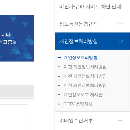
비인가/유해 사이트 차단 안내
정보통신운영규칙
습니다.
개인정보처리방침
한 고충을
개인정보처리방침
이전 개인정보처리방침
이전 개인정보처리방침
이전 개인정보처리방침
개인정보보호 게시판
CCTV 운영지침
이메일수집거부