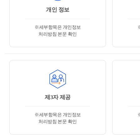
개인 정보
※세부항목은 개인정보
처리방침 본문 확인
제3자 제공
※세부항목은 개인정보
처리방침 본문 확인