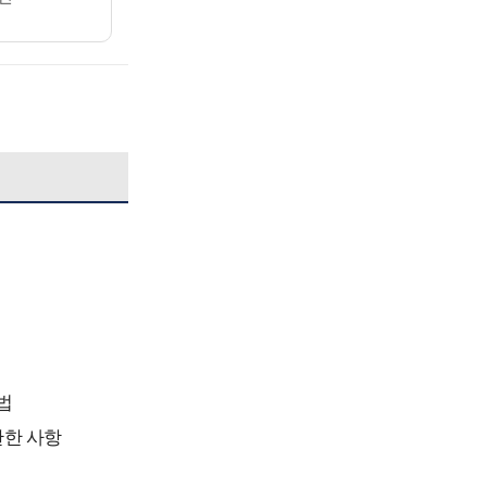
법
관한 사항