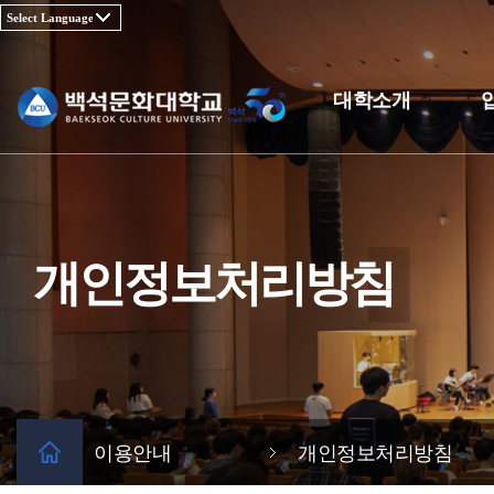
대학소개
개인정보처리방침
이용안내
개인정보처리방침