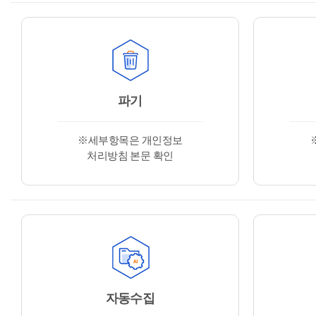
파기
※세부항목은 개인정보
처리방침 본문 확인
자동수집