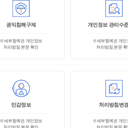
권익침해구제
개인정보 관리수준
※세부항목은 개인정보
※세부항목은 개인
처리방침 본문 확인
처리방침 본문 확
민감정보
처리방침변
※세부항목은 개인정보
※세부항목은 개인
처리방침 본문 확인
처리방침 본문 확