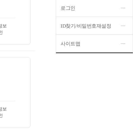
로그인
ID찾기/비밀번호재설정
정보
인
사이트맵
정보
인