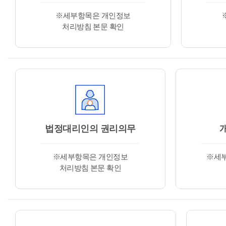
※세부항목은 개인정보
처리방침 본문 확인
법정대리인의 권리의무
※세부항목은 개인정보
※세
처리방침 본문 확인